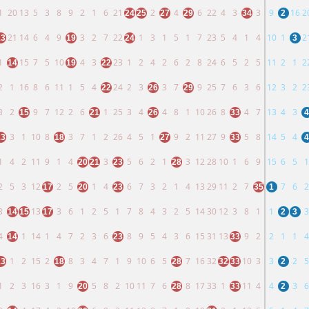
1
20
13
5
3
8
9
2
1
6
21
2
4
6
22
4
3
3
9
16
2
24
25
27
29
34
2
21
14
6
4
9
3
2
7
22
1
3
1
5
1
7
23
5
4
1
4
10
1
2
13
19
24
3
1
15
7
5
10
4
3
23
1
2
4
2
6
2
8
24
6
5
2
5
11
2
1
2
14
19
22
2
1
16
8
6
11
1
5
4
24
2
3
3
7
9
25
7
6
3
6
12
3
2
2
22
26
29
3
2
9
7
12
2
6
1
25
3
4
4
8
1
10
26
8
4
7
13
4
3
15
21
26
33
4
3
1
10
8
3
7
1
2
26
4
5
1
9
2
11
27
9
5
8
14
5
4
13
18
27
33
4
1
4
2
11
9
1
4
3
5
6
2
1
3
12
28
10
1
6
9
15
6
5
1
20
21
23
28
2
5
3
12
2
5
1
4
6
7
3
2
1
4
13
29
11
2
7
7
6
2
17
20
23
35
1
3
13
3
6
1
2
5
1
7
8
4
3
2
5
14
30
12
3
8
1
1
3
14
15
17
2
3
4
1
14
1
4
7
2
3
6
8
9
5
4
3
6
15
31
13
9
2
2
1
1
4
14
23
33
1
2
15
2
8
3
4
7
1
9
10
6
5
7
16
32
10
3
3
2
5
13
18
28
32
33
2
1
2
3
16
3
1
9
5
8
2
10
11
7
6
8
17
33
1
11
4
4
3
6
20
28
33
2