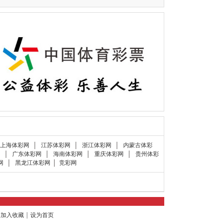
上海体彩网
│
江苏体彩网
│
浙江体彩网
│
内蒙古体彩
网
│
广东体彩网
│
海南体彩网
│
重庆体彩网
│
贵州体彩
网
│
黑龙江体彩网
│
竞彩网
！
|
加入收藏
|
设为首页