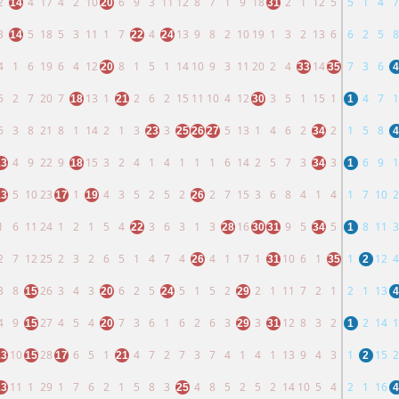
2
4
17
4
2
10
6
9
3
11
12
8
7
1
9
18
2
1
12
5
5
1
4
7
14
20
31
3
5
18
5
3
11
1
7
4
13
9
8
2
10
19
1
3
2
13
6
6
2
5
8
14
22
24
4
1
6
19
6
4
12
8
1
5
1
14
10
9
3
11
20
2
4
14
7
3
6
20
33
35
4
5
2
7
20
7
13
1
2
6
2
15
11
10
4
12
3
5
1
15
1
4
7
1
18
21
30
1
6
3
8
21
8
1
14
2
1
3
3
5
13
1
4
6
2
2
1
5
8
23
25
26
27
34
4
4
9
22
9
15
3
2
4
1
4
1
1
1
6
14
2
5
7
3
3
6
9
1
13
18
34
1
5
10
23
1
4
3
5
2
5
2
2
7
15
3
6
8
4
1
4
1
7
10
2
13
17
19
26
1
6
11
24
1
2
1
5
4
3
6
3
1
3
16
9
5
5
8
11
3
22
28
30
31
34
1
2
7
12
25
2
3
2
6
5
1
4
7
4
4
1
17
1
10
6
1
1
12
4
26
31
35
2
3
8
26
3
4
3
6
2
5
5
1
5
2
2
1
11
7
2
1
2
1
13
15
20
24
29
4
4
9
27
4
5
4
7
3
6
1
6
2
6
3
3
12
8
3
2
2
14
1
15
20
29
31
1
10
28
6
5
1
4
7
2
7
3
7
4
1
4
1
13
9
4
3
1
15
2
13
15
17
21
2
11
1
29
1
7
6
2
1
5
8
3
4
8
5
2
5
2
14
10
5
4
2
1
16
13
25
4