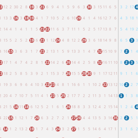
12
2
30
2
8
3
6
9
4
1
5
9
6
3
3
15
11
6
5
3
2
17
13
19
21
30
4
1
13
3
3
4
1
7
10
5
2
6
10
4
1
4
16
12
7
6
4
3
18
1
16
18
19
28
2
14
4
1
4
1
1
5
11
6
3
7
11
1
5
2
5
17
13
8
7
5
4
19
2
21
22
3
15
5
2
5
2
6
1
12
4
8
12
2
3
6
18
14
9
8
6
5
3
19
21
24
29
3
4
16
3
6
3
1
7
2
13
1
5
9
13
3
1
4
7
15
10
9
7
1
4
15
21
32
2
17
1
4
7
4
2
8
1
14
2
6
14
4
2
5
8
16
11
10
8
5
13
22
26
32
2
3
18
2
5
8
5
3
9
2
1
15
3
7
15
5
9
1
17
12
11
9
1
1
6
13
26
29
30
1
19
3
6
9
6
4
10
3
4
8
1
16
6
1
1
10
2
13
12
10
2
7
22
23
33
2
2
20
4
7
10
7
5
11
4
1
5
2
17
7
2
2
11
3
1
14
13
1
3
8
23
25
1
3
21
5
11
6
12
5
2
1
6
1
18
8
3
3
12
4
2
15
14
1
2
4
16
18
26
4
4
22
1
12
1
7
6
3
2
7
2
1
4
4
13
5
3
16
2
5
1
15
20
27
28
35
2
5
1
2
13
2
1
7
4
3
3
2
1
5
5
14
6
4
17
1
3
1
6
2
14
19
24
27