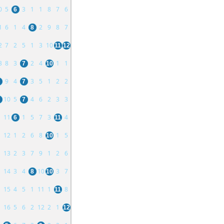
0
5
3
1
1
8
7
6
6
1
6
1
4
2
9
8
7
8
2
7
2
5
1
3
10
11
12
3
8
3
2
4
1
1
7
10
9
4
3
5
1
2
2
7
10
5
4
6
2
3
3
7
11
1
5
7
3
4
6
11
12
1
2
6
8
1
5
10
13
2
3
7
9
1
2
6
14
3
4
10
3
7
8
10
15
4
5
1
11
1
8
11
16
5
6
2
12
2
1
12