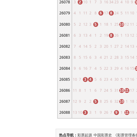
26078
3
10
1
7
3
16
34
23
4
10
9
2
26079
4
1
11
2
8
17
24
5
11
10
6
8
26080
5
2
12
3
1
18
1
25
12
11
5
10
26081
6
3
13
4
1
2
19
26
1
13
12
8
26082
7
4
14
5
2
3
20
1
27
2
14
13
26083
8
5
15
6
3
4
21
2
28
3
15
14
26084
9
6
16
7
4
5
22
3
29
4
16
15
26085
10
7
5
6
23
4
30
5
17
16
3
4
26086
11
8
1
1
6
7
24
5
31
17
10
11
26087
12
9
2
2
8
25
6
32
1
18
5
10
26088
13
10
3
1
9
26
7
1
19
3
9
11
热点导航：
彩票起源
中国彩票史
《彩票管理条