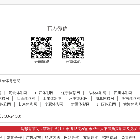
官方微信
云南体彩
云南体彩
国家体育总局
网
│
河北体彩网
│
山西体彩网
│
辽宁体彩网
│
吉林体彩网
│
四川体彩网
│
体彩网
│
江西体彩网
│
山东体彩网
│
河南体彩网
│
湖北体彩网
│
湖南体彩
体彩网
│
甘肃体彩网
│
宁夏体彩网
│
新疆体彩网
│
广西体彩网
│
青海体彩
:00-24:00)
购彩有节制，请理性投注！未满18周岁的未成年人不得购买彩票及兑奖
站
|
媒体合作
|
广告发布
|
联系方法
|
网站导航
|
友情链接
|
招聘信息
|
免责声明